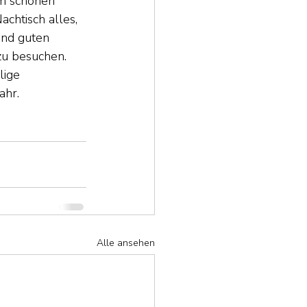
em schönen 
chtisch alles, 
und guten 
u besuchen. 
lige 
ahr.
Alle ansehen