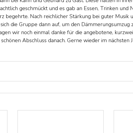
dann bei Karin und Gebhard zu Gast. Diese hatten in ihr
achtlich geschmückt und es gab an Essen, Trinken und Na
z begehrte. Nach reichlicher Stärkung bei guter Musik 
 sich die Gruppe dann auf, um den Dämmerungsumzug z
agen wir noch einmal danke für die angebotene, kurzwei
chönen Abschluss danach. Gerne wieder im nächsten J