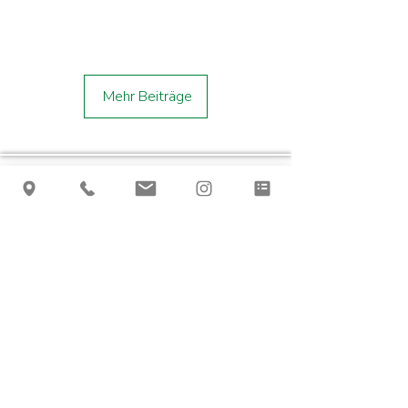
Mehr Beiträge
Anschrift
Odenwaldklub e.V.
Ortsgruppe Östringen
Franz-Peter-Sigel Str. 42a
76669 Bad Schönborn
Kontakt
1. Vorstand: Elisabeth Pässler
Telefon:
07253 845319